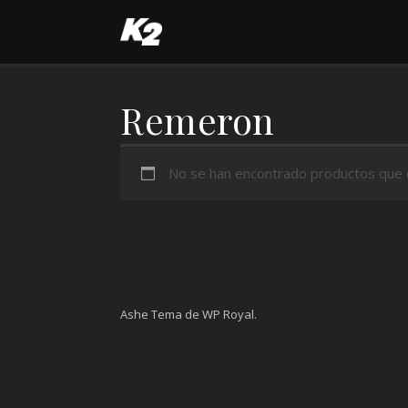
Remeron
No se han encontrado productos que co
Ashe Tema de
WP Royal
.