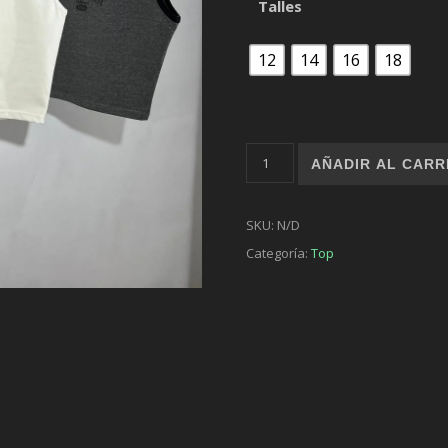
Talles
12
14
16
18
Top West Coast cantidad
AÑADIR AL CARR
SKU:
N/D
Categoría:
Top