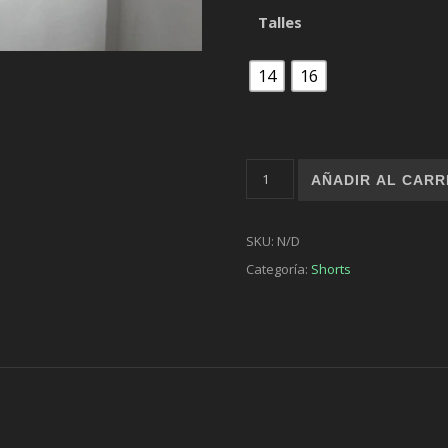
Talles
14
16
Short Venice cantidad
AÑADIR AL CARR
SKU:
N/D
Categoría:
Shorts