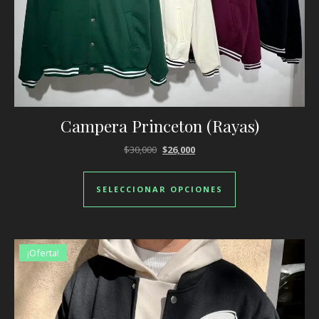
Campera Princeton (Rayas)
El precio original era: $30,000.
El precio actual es: $26,000.
$
30,000
$
26,000
Este producto ti
SELECCIONAR OPCIONES
¡Oferta!