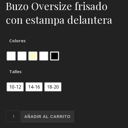
Buzo Oversize frisado
con estampa delantera
Colores
Talles
10-12
14-16
18-20
Buzo Houston
⁣ cantidad
AÑADIR AL CARRITO