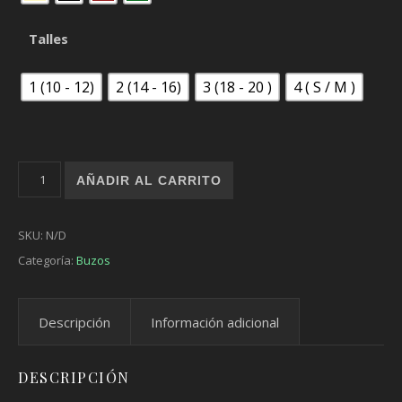
Talles
1 (10 - 12)
2 (14 - 16)
3 (18 - 20 )
4 ( S / M )
Buzo AthleticDept cantidad
AÑADIR AL CARRITO
SKU:
N/D
Categoría:
Buzos
Descripción
Información adicional
DESCRIPCIÓN