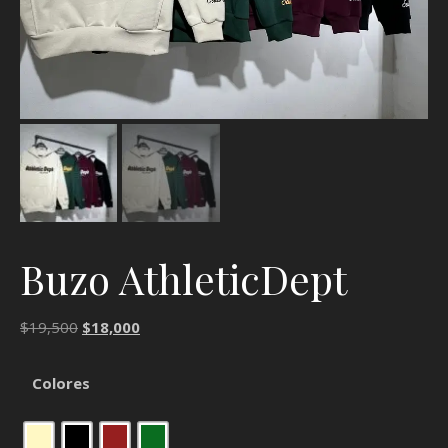
Buzo AthleticDept
El precio original era: $19,500.
El precio actual es: $18,000.
$
19,500
$
18,000
Colores