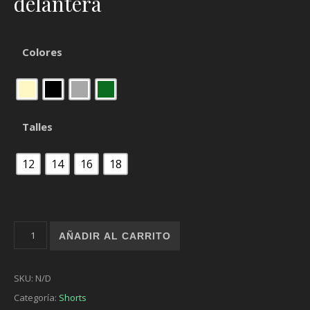
delantera
Colores
Talles
12
14
16
18
Bermuda Los Angeles cantidad
AÑADIR AL CARRITO
SKU:
N/D
Categoría:
Shorts